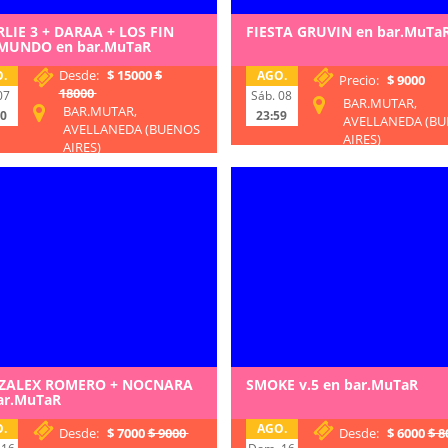
LIE 3 + DARAA + LOS FIN
FIESTA GRUVIN en bar.MuTa
MUNDO en bar.MuTaR
Desde:
$ 15000
$
.
AGO.
Precio:
$ 9000
18000
07
Sáb. 08
BAR.MUTAR,
BAR.MUTAR,
00
23:59
AVELLANEDA (B
AVELLANEDA (BUENOS
AIRES)
AIRES)
ZALEX ROMERO + NOCNARA
SMOKE v.5 en bar.MuTaR
ar.MuTaR
.
AGO.
Desde:
$ 7000
$ 9000
Desde:
$ 6000
$ 8