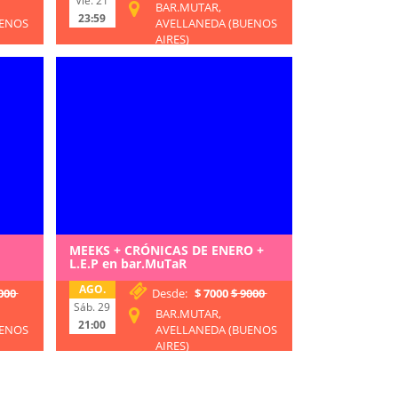
Vie. 21
BAR.MUTAR,
23:59
UENOS
AVELLANEDA (BUENOS
AIRES)
MEEKS + CRÓNICAS DE ENERO +
L.E.P en bar.MuTaR
AGO.
000
Desde:
$ 7000
$ 9000
Sáb. 29
BAR.MUTAR,
21:00
UENOS
AVELLANEDA (BUENOS
AIRES)