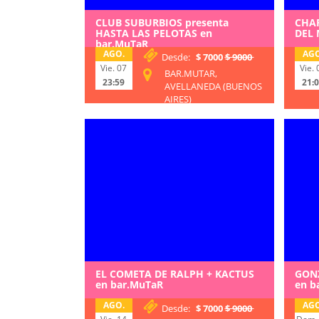
CLUB SUBURBIOS presenta
CHAR
HASTA LAS PELOTAS en
DEL 
bar.MuTaR
AGO.
AGO
Desde:
$ 7000
$ 9000
Vie. 07
Vie. 
BAR.MUTAR,
23:59
21:
AVELLANEDA (BUENOS
AIRES)
EL COMETA DE RALPH + KACTUS
GON
en bar.MuTaR
en b
AGO.
AGO
Desde:
$ 7000
$ 9000