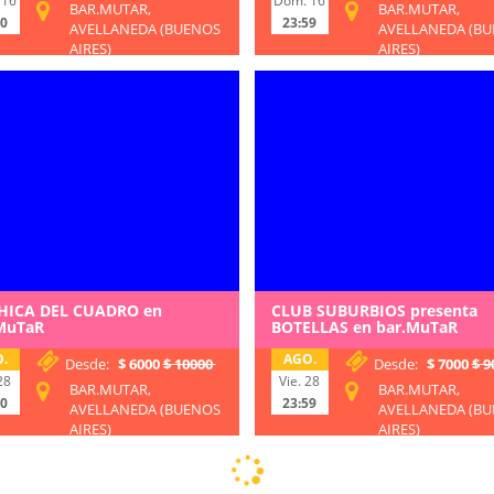
 16
Dom. 16
BAR.MUTAR,
BAR.MUTAR,
00
23:59
AVELLANEDA (BUENOS
AVELLANEDA (B
AIRES)
AIRES)
HICA DEL CUADRO en
CLUB SUBURBIOS presenta
MuTaR
BOTELLAS en bar.MuTaR
.
AGO.
Desde:
$ 6000
$ 10000
Desde:
$ 7000
$ 9
28
Vie. 28
BAR.MUTAR,
BAR.MUTAR,
00
23:59
AVELLANEDA (BUENOS
AVELLANEDA (B
AIRES)
AIRES)
Loading...