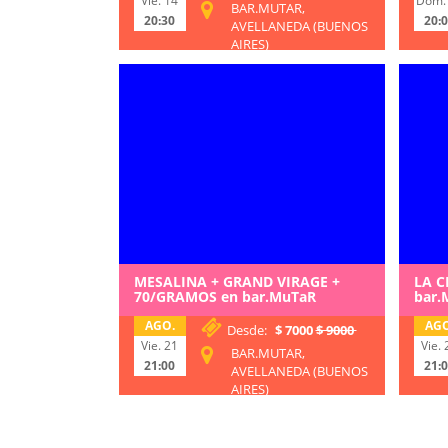
Vie. 14
Dom.
BAR.MUTAR,
20:30
20:
AVELLANEDA (BUENOS
AIRES)
MESALINA + GRAND VIRAGE +
LA C
70/GRAMOS en bar.MuTaR
bar.
AGO.
AGO
Desde:
$ 7000
$ 9000
Vie. 21
Vie. 
BAR.MUTAR,
21:00
21:
AVELLANEDA (BUENOS
AIRES)