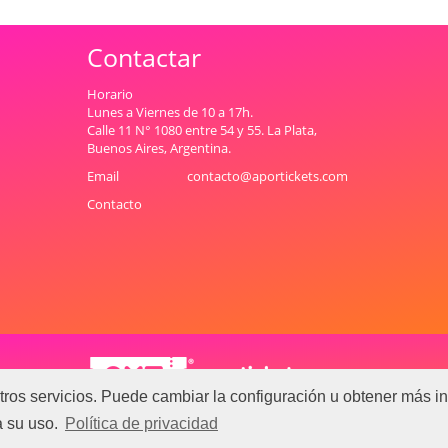
Contactar
Horario
Lunes a Viernes de 10 a 17h.
Calle 11 N° 1080 entre 54 y 55. La Plata,
Buenos Aires, Argentina.
Email
contacto@aportickets.com
Contacto
tros servicios. Puede cambiar la configuración u obtener más in
a su uso.
Política de privacidad