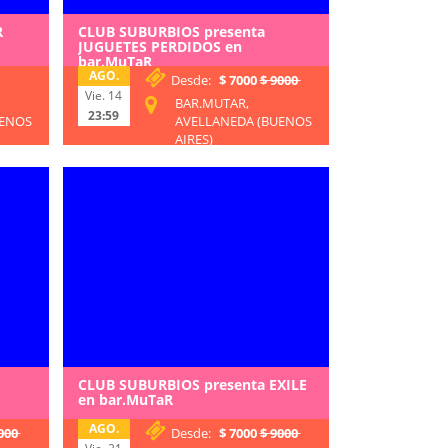
R
CLUB SUBURBIOS presenta
JUGUETES PERDIDOS en
bar.MuTaR
AGO.
Desde:
$ 7000
$ 9000
Vie. 14
BAR.MUTAR,
23:59
UENOS
AVELLANEDA (BUENOS
AIRES)
CLUB SUBURBIOS presenta EXILE
en bar.MuTaR
AGO.
000
Desde:
$ 7000
$ 9000